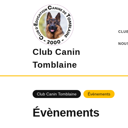
Skip
to
content
CLUB
NOU
Club Canin
Tomblaine
Club Canin Tomblaine
Évènements
Évènements