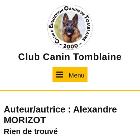
Skip
to
content
Club Canin Tomblaine
Menu
Menu
Auteur/autrice :
Alexandre
MORIZOT
Rien de trouvé