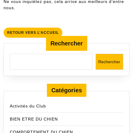
Ne vous inquiétez pas, cela arrive aux meilleurs d’entre
nous.
RETOUR
RETOUR VERS L’ACCUEIL
VERS
Rechercher
L’ACCUEIL
Rechercher
Catégories
Activités du Club
BIEN ETRE DU CHIEN
COMPORTEMENT DU CHIEN