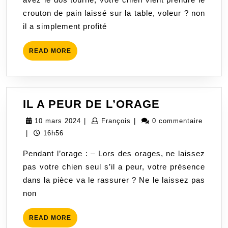
crouton de pain laissé sur la table, voleur ? non
il a simplement profité
READ
READ MORE
MORE
IL
IL A PEUR DE L’ORAGE
A
10
François
10 mars 2024
|
François
|
0 commentaire
PEUR
mars
|
16h56
DE
2024
Pendant l’orage : – Lors des orages, ne laissez
L’ORAGE
pas votre chien seul s’il a peur, votre présence
dans la pièce va le rassurer ? Ne le laissez pas
non
READ
READ MORE
MORE