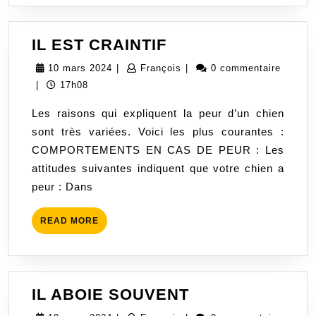
IL
IL EST CRAINTIF
EST
10
François
10 mars 2024
|
François
|
0 commentaire
CRAINTIF
mars
|
17h08
2024
Les raisons qui expliquent la peur d’un chien
sont très variées. Voici les plus courantes :
COMPORTEMENTS EN CAS DE PEUR : Les
attitudes suivantes indiquent que votre chien a
peur : Dans
READ
READ MORE
MORE
IL
IL ABOIE SOUVENT
ABOIE