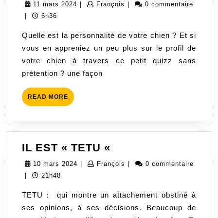
PER
11
François
11 mars 2024
|
François
|
0 commentaire
DU
mars
|
6h36
CHI
2024
Quelle est la personnalité de votre chien ? Et si
vous en appreniez un peu plus sur le profil de
votre chien à travers ce petit quizz sans
prétention ? une façon
READ
READ MORE
MORE
IL
IL EST « TETU «
EST
10
François
10 mars 2024
|
François
|
0 commentaire
« TETU
mars
|
21h48
«
2024
TETU : qui montre un attachement obstiné à
ses opinions, à ses décisions. Beaucoup de