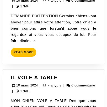
10
François
10 mars 2024
|
François
|
0 commentaire
SOUVENT
mars
|
17h04
2024
DEMANDE D’ATTENTION Certains chiens vont
aboyer pour attire votre attention, votre chien a
bien compris que lorsqu’il aboie vous le
regardez et vous vous occupez de lui. Pour
faire diminuer
READ
READ MORE
MORE
IL
IL VOLE A TABLE
VOLE
10
François
10 mars 2024
|
François
|
0 commentaire
A
mars
|
17h01
TABLE
2024
MON CHIEN VOLE A TABLE Dès que vous
avez le dos tourné, votre chien vient prendre le