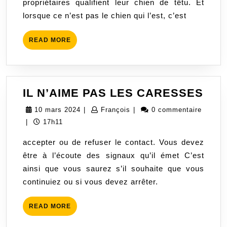
propriétaires qualifient leur chien de têtu. Et
lorsque ce n’est pas le chien qui l’est, c’est
READ
READ MORE
MORE
IL
IL N’AIME PAS LES CARESSES
N’A
10
François
10 mars 2024
|
François
|
0 commentaire
PAS
mars
|
17h11
LES
2024
accepter ou de refuser le contact. Vous devez
CA
être à l’écoute des signaux qu’il émet C’est
ainsi que vous saurez s’il souhaite que vous
continuiez ou si vous devez arrêter.
READ
READ MORE
MORE