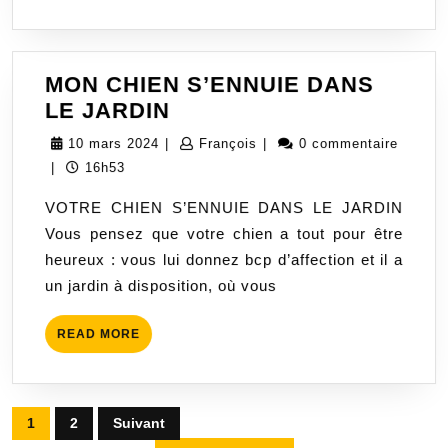
MON CHIEN S’ENNUIE DANS
MON
LE JARDIN
CHIEN
10
François
10 mars 2024
|
François
|
0 commentaire
S’ENNUIE
mars
|
16h53
DANS
2024
VOTRE CHIEN S’ENNUIE DANS LE JARDIN
LE
Vous pensez que votre chien a tout pour être
JARDIN
heureux : vous lui donnez bcp d’affection et il a
un jardin à disposition, où vous
READ
READ MORE
MORE
Pagination
1
2
Suivant