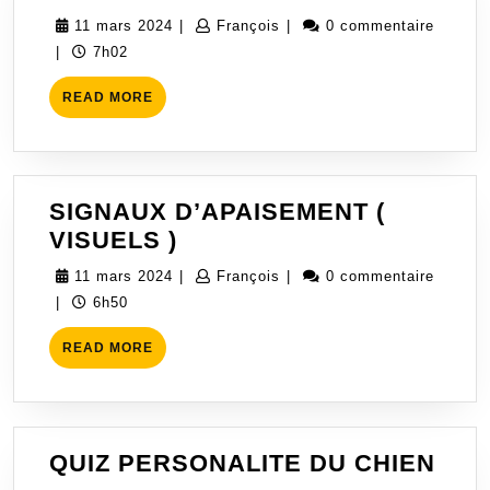
D’AGRESS
11
François
11 mars 2024
|
François
|
0 commentaire
mars
|
7h02
2024
READ
READ MORE
MORE
SIGNAUX D’APAISEMENT (
SIGNAUX
VISUELS )
D’APAISEMENT
11
François
11 mars 2024
|
François
|
0 commentaire
(
mars
|
6h50
VISUELS
2024
READ
)
READ MORE
MORE
QUI
QUIZ PERSONALITE DU CHIEN