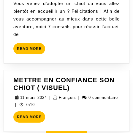
Vous venez d’adopter un chiot ou vous allez
UN
bientôt en accueillir un ? Félicitations ! Afin de
CHIOT
vous accompagner au mieux dans cette belle
A
aventure, voici 7 conseils pour réussir l’accueil
LA
de
MAISON
READ
READ MORE
MORE
METTRE EN CONFIANCE SON
METTRE
CHIOT ( VISUEL)
EN
11
François
11 mars 2024
|
François
|
0 commentaire
CONFIANCE
mars
|
7h10
SON
2024
READ
CHIOT
READ MORE
MORE
(