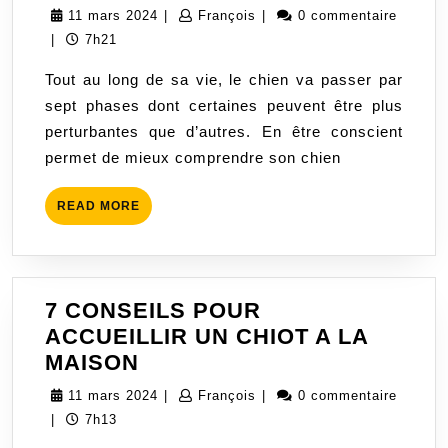
DEVELOPPEMENT
11
François
11 mars 2024
|
François
|
0 commentaire
DU
mars
|
7h21
CHIEN
2024
Tout au long de sa vie, le chien va passer par
sept phases dont certaines peuvent être plus
perturbantes que d’autres. En être conscient
permet de mieux comprendre son chien
READ
READ MORE
MORE
7 CONSEILS POUR
ACCUEILLIR UN CHIOT A LA
7
MAISON
CONSEILS
11
François
11 mars 2024
|
François
|
0 commentaire
POUR
mars
|
7h13
ACCUEILLIR
2024