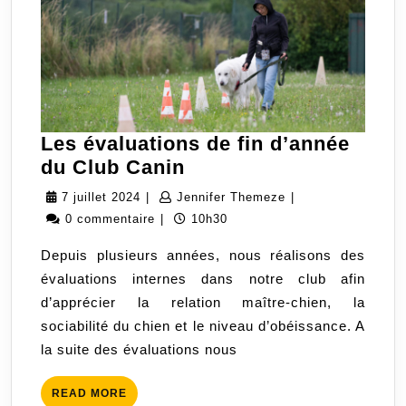
Les évaluations de fin d’année
Les
du Club Canin
évaluations
7
Jennifer
7 juillet 2024
|
Jennifer Themeze
|
de
juillet
Themeze
0 commentaire
|
10h30
fin
2024
Depuis plusieurs années, nous réalisons des
d’année
évaluations internes dans notre club afin
du
d’apprécier la relation maître-chien, la
Club
sociabilité du chien et le niveau d’obéissance. A
Canin
la suite des évaluations nous
READ
READ MORE