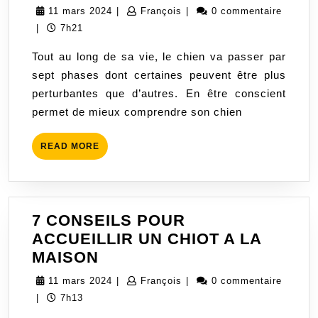
DEVELOPPEMENT
11
François
11 mars 2024
|
François
|
0 commentaire
DU
mars
|
7h21
CHIEN
2024
Tout au long de sa vie, le chien va passer par
sept phases dont certaines peuvent être plus
perturbantes que d’autres. En être conscient
permet de mieux comprendre son chien
READ
READ MORE
MORE
7 CONSEILS POUR
ACCUEILLIR UN CHIOT A LA
7
MAISON
CONSEILS
11
François
11 mars 2024
|
François
|
0 commentaire
POUR
mars
|
7h13
ACCUEILLIR
2024