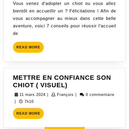
Vous venez d’adopter un chiot ou vous allez
UN
bientôt en accueillir un ? Félicitations ! Afin de
CHIOT
vous accompagner au mieux dans cette belle
A
aventure, voici 7 conseils pour réussir l’accueil
LA
de
MAISON
READ
READ MORE
MORE
METTRE EN CONFIANCE SON
METTRE
CHIOT ( VISUEL)
EN
11
François
11 mars 2024
|
François
|
0 commentaire
CONFIANCE
mars
|
7h10
SON
2024
READ
CHIOT
READ MORE
MORE
(