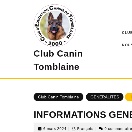
Skip
to
content
CLUB
NOU
Club Canin
Tomblaine
Club Canin Tomblaine
GENERALITES
INFORMATIONS GEN
6
François
6 mars 2024
|
François
|
0 commentair