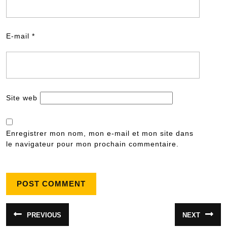
E-mail
*
Site web
Enregistrer mon nom, mon e-mail et mon site dans
le navigateur pour mon prochain commentaire.
Navigation
PREVIOUS
NEXT
Article
Article
de