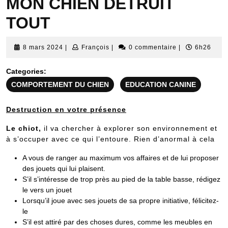
MON CHIEN DETRUIT
TOUT
8
François
8 mars 2024
|
François
|
0 commentaire
|
6h26
mars
2024
Categories:
COMPORTEMENT DU CHIEN
EDUCATION CANINE
Destruction en votre présence
Le chiot,
il va chercher à explorer son environnement et
à s’occuper avec ce qui l’entoure. Rien d’anormal à cela
A vous de ranger au maximum vos affaires et de lui proposer
des jouets qui lui plaisent.
S’il s’intéresse de trop près au pied de la table basse, rédigez
le vers un jouet
Lorsqu’il joue avec ses jouets de sa propre initiative, félicitez-
le
S’il est attiré par des choses dures, comme les meubles en