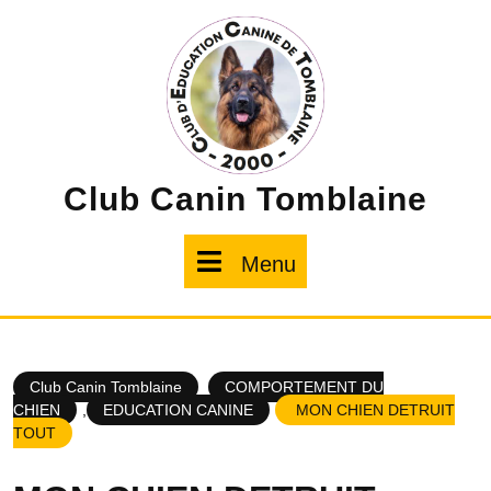
Skip
to
content
Club Canin Tomblaine
Menu
Menu
Club Canin Tomblaine
COMPORTEMENT DU
CHIEN
,
EDUCATION CANINE
MON CHIEN DETRUIT
TOUT