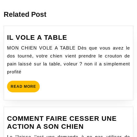
précédent
suivant
:
:
l’article
Related Post
IL
IL VOLE A TABLE
VOLE
MON CHIEN VOLE A TABLE Dès que vous avez le
A
dos tourné, votre chien vient prendre le crouton de
TABLE
pain laissé sur la table, voleur ? non il a simplement
profité
READ
READ MORE
MORE
COMMENT FAIRE CESSER UNE
COMMENT
ACTION A SON CHIEN
FAIRE
Le ‘’laisse ‘’est une demande à ne pas utiliser de