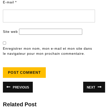
E-mail
*
Site web
Enregistrer mon nom, mon e-mail et mon site dans
le navigateur pour mon prochain commentaire.
Navigation
PREVIOUS
NEXT
Article
Article
de
précédent
suivant
:
:
l’article
Related Post