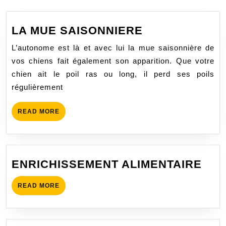
LA
LA MUE SAISONNIERE
MUE
L’autonome est là et avec lui la mue saisonnière de
SAISONNIERE
vos chiens fait également son apparition. Que votre
chien ait le poil ras ou long, il perd ses poils
régulièrement
READ
READ MORE
MORE
ENR
ENRICHISSEMENT ALIMENTAIRE
ALI
READ
READ MORE
MORE