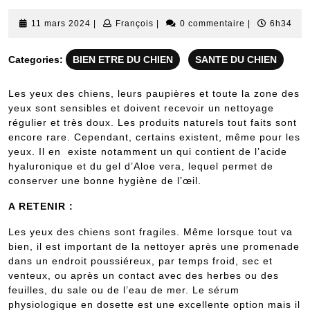
11
François
11 mars 2024
|
François
|
0 commentaire
|
6h34
mars
2024
Categories:
BIEN ETRE DU CHIEN
SANTE DU CHIEN
Les yeux des chiens, leurs paupières et toute la zone des
yeux sont sensibles et doivent recevoir un nettoyage
régulier et très doux. Les produits naturels tout faits sont
encore rare. Cependant, certains existent, même pour les
yeux. Il en existe notamment un qui contient de l’acide
hyaluronique et du gel d’Aloe vera, lequel permet de
conserver une bonne hygiène de l’œil.
A RETENIR :
Les yeux des chiens sont fragiles. Même lorsque tout va
bien, il est important de la nettoyer après une promenade
dans un endroit poussiéreux, par temps froid, sec et
venteux, ou après un contact avec des herbes ou des
feuilles, du sale ou de l’eau de mer. Le sérum
physiologique en dosette est une excellente option mais il