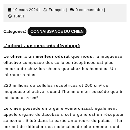
10
François
10 mars 2024
|
François
|
0 commentaire
|
mars
16h51
2024
Categories:
CONNAISSANCE DU CHIEN
L’odorat : un sens très développé
Le chien a un meilleur odorat que nous,
la muqueuse
olfactive composée des cellules réceptrices est plus
importante chez les chiens que chez les humains. Un
labrador a ainsi
220 millions de cellules réceptrices et 200 cm² de
muqueuse olfactive, quand l’homme n’en possède que 5
millions et 5 cm².
Le chien possède un organe voméronasal, également
appelé organe de Jacobson, cet organe est un récepteur
sensoriel. Situé dans la partie antérieure du palais, il lui
permet de détecter des molécules de phéromone, dont