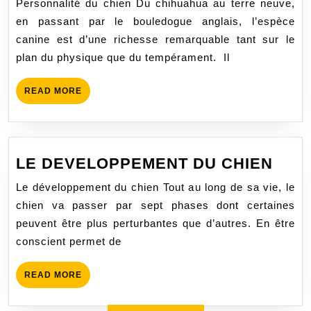
Personnalité du chien Du chihuahua au terre neuve,
CHIEN
en passant par le bouledogue anglais, l’espèce
canine est d’une richesse remarquable tant sur le
plan du physique que du tempérament. Il
READ
READ MORE
MORE
LE
LE DEVELOPPEMENT DU CHIEN
DEV
Le développement du chien Tout au long de sa vie, le
DU
chien va passer par sept phases dont certaines
CHI
peuvent être plus perturbantes que d’autres. En être
conscient permet de
READ
READ MORE
MORE