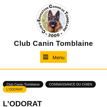
Skip
to
content
Club Canin Tomblaine
Menu
Menu
Club Canin Tomblaine
CONNAISSANCE DU CHIEN
L’ODORAT
L’ODORAT