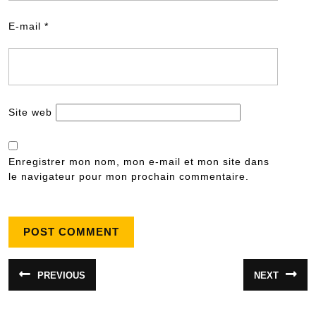
E-mail
*
Site web
Enregistrer mon nom, mon e-mail et mon site dans
le navigateur pour mon prochain commentaire.
Navigation
PREVIOUS
NEXT
Article
Article
de
précédent
suivant
:
:
l’article